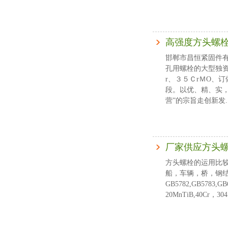
高强度方头螺
邯郸市昌恒紧固件有
孔用螺栓的大型独
r、３５ＣrＭO、
段。以优、精、实
营”的宗旨走创新发..
厂家供应方头
方头螺栓的运用比
船，车辆，桥，钢结构等等
GB5782,GB5783,
20MnTiB,40Cr，304