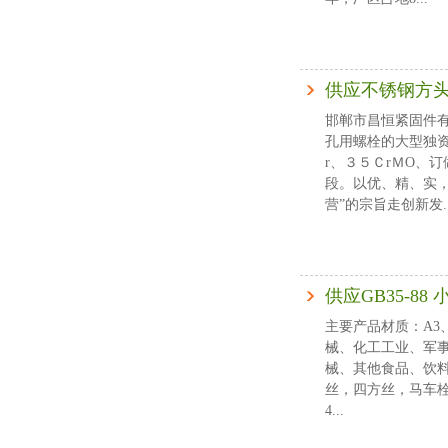
供应不锈钢方
邯郸市昌恒紧固件有
孔用螺栓的大型独
r、３５ＣrＭO、
段。以优、精、实
营”的宗旨走创新发..
供应GB35-88 
主要产品材质：A3、
械、化工工业、军
械、其他食品、饮料
丝，四方丝，马车
4...