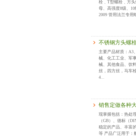
栓﹑T型螺栓﹑方
母、高强度8级、10级
2009 管用法兰
不锈钢方头螺
主要产品材质：A3、
械、化工工业、军
械、其他食品、饮料
丝，四方丝，马车
4...
销售定做各种
现掌握包括：热处
（GB）、德标（DI
稳定的产品、丰富的专
等 产品广泛用于：