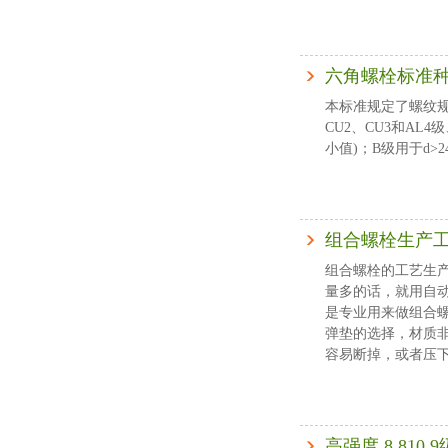
六角螺栓标准
本标准规定了螺纹规格为M1
CU2、CU3和AL4级
小值)；B级用于d>24
组合螺栓生产
组合螺栓的工艺生
量多的话，就用自
是专业用来做组合
弹垫的选择，材质非
容易断掉，或者压下去
高强度 8.810