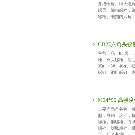
开槽螺母、特大螺
螺母、细扣螺栓，细
螺栓、细扣内六角，
GB27六角头
主营产品：8.8级、
栓、双头螺栓、法兰
35#、45#、40
螺钉、铜机螺钉、内
M24*90 高
主要产品有各种非
型，弯钩，滚丝，搓
螺栓、铜螺栓、方
螺栓、膨胀螺栓、带
年，厂区占地8...