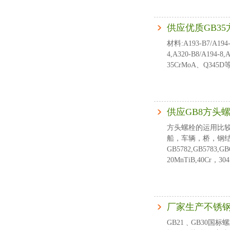
供应优质GB3
材料:A193-B7/A194-
4,A320-B8/A194-
35CrMoA、Q34
供应GB8方头
方头螺栓的运用比
船，车辆，桥，钢结构等等
GB5782,GB5783,
20MnTiB,40Cr，304
厂家生产不锈
GB21﹑GB30国